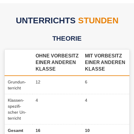
UN­TER­RICHTS
STUN­DEN
THEO­RIE
OHNE VOR­BE­SITZ
MIT VOR­BE­SITZ
EINER AN­DE­REN
EINER AN­DE­REN
KLAS­SE
KLAS­SE
Grund­un­
12
6
ter­richt
Klas­sen­
4
4
spe­zi­fi­
scher Un­
ter­richt
Ge­samt
16
10