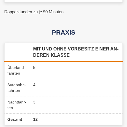
Dop­pel­stun­den zu je 90 Mi­nu­ten
PRA­XIS
MIT UND OHNE VOR­BE­SITZ EINER AN­
DE­REN KLAS­SE
Über­land­
5
fahr­ten
Au­to­bahn­
4
fahr­ten
Nacht­fahr­
3
ten
Ge­samt
12