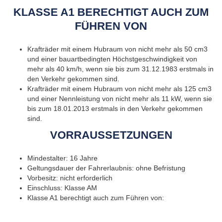
KLAS­SE A1 BE­RECH­TIGT AUCH ZUM
FÜH­REN VON
Kraft­rä­der mit einem Hub­raum von nicht mehr als 50 cm3
und einer bau­art­be­ding­ten Höchst­ge­schwin­dig­keit von
mehr als 40 km/h, wenn sie bis zum 31.12.1983 erst­mals in
den Ver­kehr ge­kom­men sind.
Kraft­rä­der mit einem Hub­raum von nicht mehr als 125 cm3
und einer Nenn­leis­tung von nicht mehr als 11 kW, wenn sie
bis zum 18.01.2013 erst­mals in den Ver­kehr ge­kom­men
sind.
VORRAUS­SET­ZUN­GEN
Min­dest­al­ter: 16 Jahre
Gel­tungs­dau­er der Fahr­er­laub­nis: ohne Be­fris­tung
Vor­be­sitz: nicht er­for­der­lich
Ein­schluss: Klas­se AM
Klas­se A1 be­rech­tigt auch zum Füh­ren von: