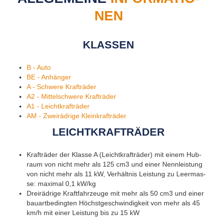
NEN
KLAS­SEN
B - Auto
BE - An­hän­ger
A - Schwe­re Kraft­rä­der
A2 - Mit­tel­schwe­re Kraft­rä­der
A1 - Leicht­kraft­rä­der
AM - Zwei­räd­ri­ge Klein­kraft­rä­der
LEICHT­KRAFT­RÄ­DER
Kraft­rä­der der Klas­se A (Leicht­kraft­rä­der) mit einem Hub­
raum von nicht mehr als 125 cm3 und einer Nenn­leis­tung
von nicht mehr als 11 kW, Ver­hält­nis Leis­tung zu Leer­mas­
se: ma­xi­mal 0,1 kW/kg
Drei­räd­ri­ge Kraft­fahr­zeu­ge mit mehr als 50 cm3 und einer
bau­art­be­ding­ten Höchst­ge­schwin­dig­keit von mehr als 45
km/h mit einer Leis­tung bis zu 15 kW